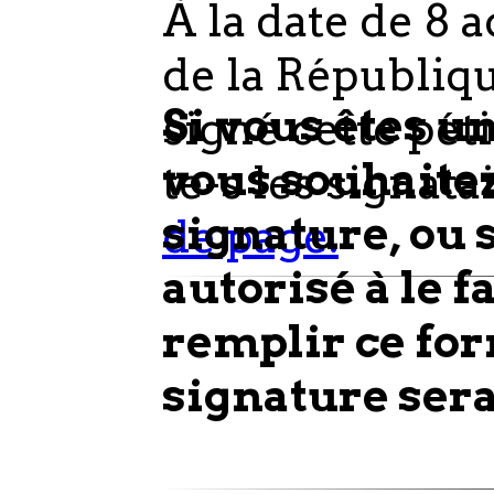
À la date de
8 a
de la Républiqu
Si vous êtes un
signé cette péti
vous souhaitez
te-s les signata
signature, ou s
de page.
autorisé à le f
remplir ce for
signature sera 